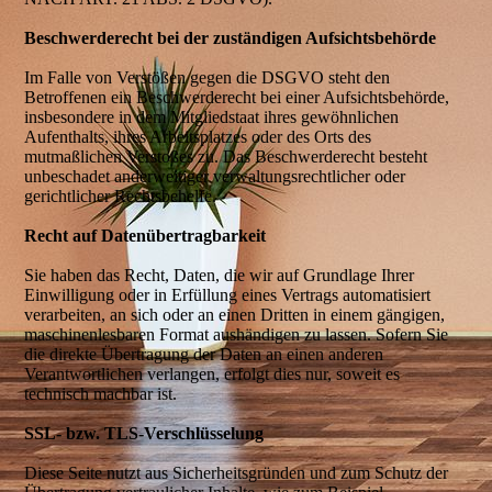
Beschwerderecht bei der zuständigen Aufsichtsbehörde
Im Falle von Verstößen gegen die DSGVO steht den
Betroffenen ein Beschwerderecht bei einer Aufsichtsbehörde,
insbesondere in dem Mitgliedstaat ihres gewöhnlichen
Aufenthalts, ihres Arbeitsplatzes oder des Orts des
mutmaßlichen Verstoßes zu. Das Beschwerderecht besteht
unbeschadet anderweitiger verwaltungsrechtlicher oder
gerichtlicher Rechtsbehelfe.
Recht auf Datenübertragbarkeit
Sie haben das Recht, Daten, die wir auf Grundlage Ihrer
Einwilligung oder in Erfüllung eines Vertrags automatisiert
verarbeiten, an sich oder an einen Dritten in einem gängigen,
maschinenlesbaren Format aushändigen zu lassen. Sofern Sie
die direkte Übertragung der Daten an einen anderen
Verantwortlichen verlangen, erfolgt dies nur, soweit es
technisch machbar ist.
SSL- bzw. TLS-Verschlüsselung
Diese Seite nutzt aus Sicherheitsgründen und zum Schutz der