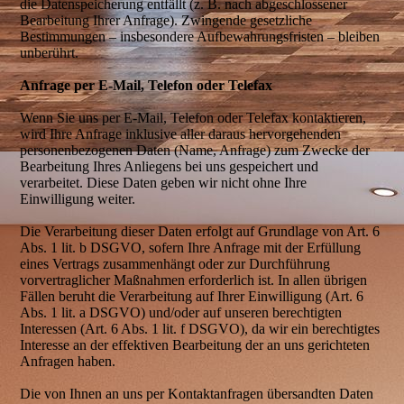
die Datenspeicherung entfällt (z. B. nach abgeschlossener
Bearbeitung Ihrer Anfrage). Zwingende gesetzliche
Bestimmungen – insbesondere Aufbewahrungsfristen – bleiben
unberührt.
Anfrage per E-Mail, Telefon oder Telefax
Wenn Sie uns per E-Mail, Telefon oder Telefax kontaktieren,
wird Ihre Anfrage inklusive aller daraus hervorgehenden
personenbezogenen Daten (Name, Anfrage) zum Zwecke der
Bearbeitung Ihres Anliegens bei uns gespeichert und
verarbeitet. Diese Daten geben wir nicht ohne Ihre
Einwilligung weiter.
Die Verarbeitung dieser Daten erfolgt auf Grundlage von Art. 6
Abs. 1 lit. b DSGVO, sofern Ihre Anfrage mit der Erfüllung
eines Vertrags zusammenhängt oder zur Durchführung
vorvertraglicher Maßnahmen erforderlich ist. In allen übrigen
Fällen beruht die Verarbeitung auf Ihrer Einwilligung (Art. 6
Abs. 1 lit. a DSGVO) und/oder auf unseren berechtigten
Interessen (Art. 6 Abs. 1 lit. f DSGVO), da wir ein berechtigtes
Interesse an der effektiven Bearbeitung der an uns gerichteten
Anfragen haben.
Die von Ihnen an uns per Kontaktanfragen übersandten Daten