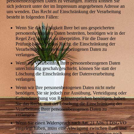
personenbezogenen Daten zu verlangen. Hierzu können Sie
sich jederzeit unter der im Impressum angegebenen Adresse an
uns wenden. Das Recht auf Einschränkung der Verarbeitung
besteht in folgenden Fällen:
Wenn Sie die Richtigkeit Ihrer bei uns gespeicherten
personenbezogenen Daten bestreiten, benötigen wir in der
Regel Zeit, um dies zu überprüfen. Für die Dauer der
Prüfung haben Sie das Recht, die Einschränkung der
Verarbeitung Ihrer personenbezogenen Daten zu
verlangen.
Wenn die Verarbeitung Ihrer personenbezogenen Daten
unrechtmäßig geschah/geschieht, können Sie statt der
Löschung die Einschränkung der Datenverarbeitung
verlangen.
Wenn wir Ihre personenbezogenen Daten nicht mehr
benötigen, Sie sie jedoch zur Ausübung, Verteidigung oder
Geltendmachung von Rechtsansprüchen benötigen, haben
Sie das Recht, statt der Löschung die Einschränkung der
Verarbeitung Ihrer personenbezogenen Daten zu
verlangen.
Wenn Sie einen Widerspruch nach Art. 21 Abs. 1 DSGVO
eingelegt haben, muss eine Abwägung zwischen Ihren und
unseren Interessen vorgenommen werden. Solange noch