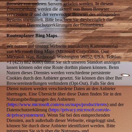
Browser von anderen Servern geladen werden. In diesem
Zusammenhang werden die aktuell von Ihrem Browser
verwendete IP und der verwendete Browser des anfragenden
Systems übermittelt. Bitte beachten Sie diesbezüglich die
jeweiligen Datenschutzerklärungen der Drittanbieter.
Routenplaner Bing Maps
Wir nutzen auf unserer Webseite interaktives Kartenmaterial
von Microsoft Bing Maps (Microsoft Corporation, One
Microsoft Way, Redmond, Washington 98052, USA. Telefon:
+1 (425) 882 8080) damit Sie sich unseren Standort anzeigen
lassen können oder eine Route dorthin planen können. Beim
Nutzen dieses Dienstes werden verschiedene persistente
Cookies durch den Anbieter gesetzt. Sie können dies über Ihre
Browsereinstellungen verhindern (Opt-Out). Falls Sie den
Dienst nutzen werden verschiedene Daten an den Anbieter
übertragen. Eine Übersicht über diese Daten finden Sie in den
Nutzungsbedingungen des Anbieters
(
https://www.microsoft.com/en-us/maps/product/terms
) und der
Datenschutzerklärung (
https://privacy.microsoft.com/de-
de/privacystatement
). Wenn Sie bei den entsprechenden
Diensten, auch außerhalb dieser Webseite, eingeloggt sind,
können Sie durch diese Anbieter identifiziert werden. Bitte
informieren Sie sich über die Nutzungs- und