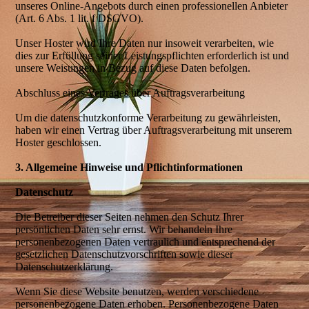
unseres Online-Angebots durch einen professionellen Anbieter
(Art. 6 Abs. 1 lit. f DSGVO).
Unser Hoster wird Ihre Daten nur insoweit verarbeiten, wie
dies zur Erfüllung seiner Leistungspflichten erforderlich ist und
unsere Weisungen in Bezug auf diese Daten befolgen.
Abschluss eines Vertrages über Auftragsverarbeitung
Um die datenschutzkonforme Verarbeitung zu gewährleisten,
haben wir einen Vertrag über Auftragsverarbeitung mit unserem
Hoster geschlossen.
3. Allgemeine Hinweise und Pflichtinformationen
Datenschutz
Die Betreiber dieser Seiten nehmen den Schutz Ihrer
persönlichen Daten sehr ernst. Wir behandeln Ihre
personenbezogenen Daten vertraulich und entsprechend der
gesetzlichen Datenschutzvorschriften sowie dieser
Datenschutzerklärung.
Wenn Sie diese Website benutzen, werden verschiedene
personenbezogene Daten erhoben. Personenbezogene Daten