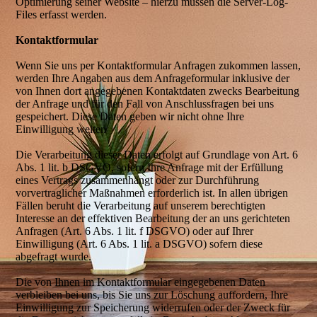
Optimierung seiner Website – hierzu müssen die Server-Log-
Files erfasst werden.
Kontaktformular
Wenn Sie uns per Kontaktformular Anfragen zukommen lassen,
werden Ihre Angaben aus dem Anfrageformular inklusive der
von Ihnen dort angegebenen Kontaktdaten zwecks Bearbeitung
der Anfrage und für den Fall von Anschlussfragen bei uns
gespeichert. Diese Daten geben wir nicht ohne Ihre
Einwilligung weiter.
Die Verarbeitung dieser Daten erfolgt auf Grundlage von Art. 6
Abs. 1 lit. b DSGVO, sofern Ihre Anfrage mit der Erfüllung
eines Vertrags zusammenhängt oder zur Durchführung
vorvertraglicher Maßnahmen erforderlich ist. In allen übrigen
Fällen beruht die Verarbeitung auf unserem berechtigten
Interesse an der effektiven Bearbeitung der an uns gerichteten
Anfragen (Art. 6 Abs. 1 lit. f DSGVO) oder auf Ihrer
Einwilligung (Art. 6 Abs. 1 lit. a DSGVO) sofern diese
abgefragt wurde.
Die von Ihnen im Kontaktformular eingegebenen Daten
verbleiben bei uns, bis Sie uns zur Löschung auffordern, Ihre
Einwilligung zur Speicherung widerrufen oder der Zweck für