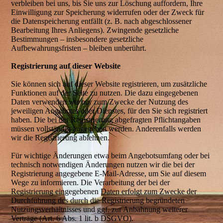
verbleiben bei uns, bis Sie uns zur Löschung auffordern, Ihre
Einwilligung zur Speicherung widerrufen oder der Zweck für
die Datenspeicherung entfällt (z. B. nach abgeschlossener
Bearbeitung Ihres Anliegens). Zwingende gesetzliche
Bestimmungen – insbesondere gesetzliche
Aufbewahrungsfristen – bleiben unberührt.
Registrierung auf dieser Website
Sie können sich auf dieser Website registrieren, um zusätzliche
Funktionen auf der Seite zu nutzen. Die dazu eingegebenen
Daten verwenden wir nur zum Zwecke der Nutzung des
jeweiligen Angebotes oder Dienstes, für den Sie sich registriert
haben. Die bei der Registrierung abgefragten Pflichtangaben
müssen vollständig angegeben werden. Anderenfalls werden
wir die Registrierung ablehnen.
Für wichtige Änderungen etwa beim Angebotsumfang oder bei
technisch notwendigen Änderungen nutzen wir die bei der
Registrierung angegebene E-Mail-Adresse, um Sie auf diesem
Wege zu informieren. Die Verarbeitung der bei der
Registrierung eingegebenen Daten erfolgt zum Zwecke der
Durchführung des durch die Registrierung begründeten
Nutzungsverhältnisses und ggf. zur Anbahnung weiterer
Verträge (Art. 6 Abs. 1 lit. b DSGVO).