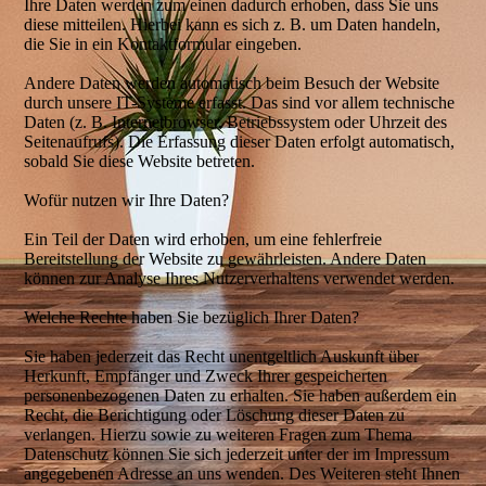
Ihre Daten werden zum einen dadurch erhoben, dass Sie uns
diese mitteilen. Hierbei kann es sich z. B. um Daten handeln,
die Sie in ein Kontaktformular eingeben.
Andere Daten werden automatisch beim Besuch der Website
durch unsere IT-Systeme erfasst. Das sind vor allem technische
Daten (z. B. Internetbrowser, Betriebssystem oder Uhrzeit des
Seitenaufrufs). Die Erfassung dieser Daten erfolgt automatisch,
sobald Sie diese Website betreten.
Wofür nutzen wir Ihre Daten?
Ein Teil der Daten wird erhoben, um eine fehlerfreie
Bereitstellung der Website zu gewährleisten. Andere Daten
können zur Analyse Ihres Nutzerverhaltens verwendet werden.
Welche Rechte haben Sie bezüglich Ihrer Daten?
Sie haben jederzeit das Recht unentgeltlich Auskunft über
Herkunft, Empfänger und Zweck Ihrer gespeicherten
personenbezogenen Daten zu erhalten. Sie haben außerdem ein
Recht, die Berichtigung oder Löschung dieser Daten zu
verlangen. Hierzu sowie zu weiteren Fragen zum Thema
Datenschutz können Sie sich jederzeit unter der im Impressum
angegebenen Adresse an uns wenden. Des Weiteren steht Ihnen