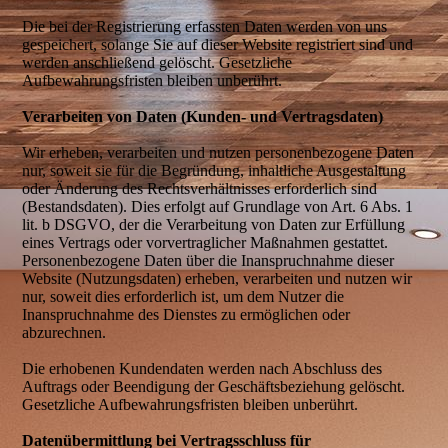
Die bei der Registrierung erfassten Daten werden von uns
gespeichert, solange Sie auf dieser Website registriert sind und
werden anschließend gelöscht. Gesetzliche
Aufbewahrungsfristen bleiben unberührt.
Verarbeiten von Daten (Kunden- und Vertragsdaten)
Wir erheben, verarbeiten und nutzen personenbezogene Daten
nur, soweit sie für die Begründung, inhaltliche Ausgestaltung
oder Änderung des Rechtsverhältnisses erforderlich sind
(Bestandsdaten). Dies erfolgt auf Grundlage von Art. 6 Abs. 1
lit. b DSGVO, der die Verarbeitung von Daten zur Erfüllung
eines Vertrags oder vorvertraglicher Maßnahmen gestattet.
Personenbezogene Daten über die Inanspruchnahme dieser
Website (Nutzungsdaten) erheben, verarbeiten und nutzen wir
nur, soweit dies erforderlich ist, um dem Nutzer die
Inanspruchnahme des Dienstes zu ermöglichen oder
abzurechnen.
Die erhobenen Kundendaten werden nach Abschluss des
Auftrags oder Beendigung der Geschäftsbeziehung gelöscht.
Gesetzliche Aufbewahrungsfristen bleiben unberührt.
Datenübermittlung bei Vertragsschluss für