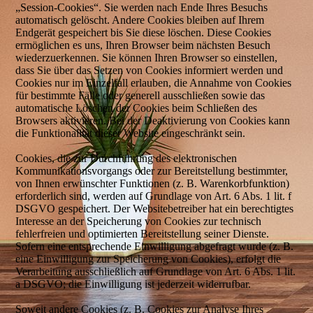
„Session-Cookies“. Sie werden nach Ende Ihres Besuchs
automatisch gelöscht. Andere Cookies bleiben auf Ihrem
Endgerät gespeichert bis Sie diese löschen. Diese Cookies
ermöglichen es uns, Ihren Browser beim nächsten Besuch
wiederzuerkennen. Sie können Ihren Browser so einstellen,
dass Sie über das Setzen von Cookies informiert werden und
Cookies nur im Einzelfall erlauben, die Annahme von Cookies
für bestimmte Fälle oder generell ausschließen sowie das
automatische Löschen der Cookies beim Schließen des
Browsers aktivieren. Bei der Deaktivierung von Cookies kann
die Funktionalität dieser Website eingeschränkt sein.
Cookies, die zur Durchführung des elektronischen
Kommunikationsvorgangs oder zur Bereitstellung bestimmter,
von Ihnen erwünschter Funktionen (z. B. Warenkorbfunktion)
erforderlich sind, werden auf Grundlage von Art. 6 Abs. 1 lit. f
DSGVO gespeichert. Der Websitebetreiber hat ein berechtigtes
Interesse an der Speicherung von Cookies zur technisch
fehlerfreien und optimierten Bereitstellung seiner Dienste.
Sofern eine entsprechende Einwilligung abgefragt wurde (z. B.
eine Einwilligung zur Speicherung von Cookies), erfolgt die
Verarbeitung ausschließlich auf Grundlage von Art. 6 Abs. 1 lit.
a DSGVO; die Einwilligung ist jederzeit widerrufbar.
Soweit andere Cookies (z. B. Cookies zur Analyse Ihres