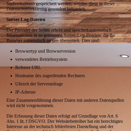
Surfverhaltens) gespeichert werden, werden diese in dieser
Datenschutzerklärung gesondert behandelt.
Server-Log-Dateien
Der Provider der Seiten erhebt und speichert automatisch
Informationen in so genannten Server-Log-Dateien, die Ihr
Browser automatisch an uns übermittelt. Dies sind:
Browsertyp und Browserversion
verwendetes Betriebssystem
Referrer URL
Hostname des zugreifenden Rechners
Uhrzeit der Serveranfrage
IP-Adresse
Eine Zusammenführung dieser Daten mit anderen Datenquellen
wird nicht vorgenommen.
Die Erfassung dieser Daten erfolgt auf Grundlage von Art. 6
Abs. 1 lit. f DSGVO. Der Websitebetreiber hat ein berechtigtes
Interesse an der technisch fehlerfreien Darstellung und der