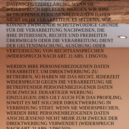
DATENSCHUTZERKLÄRUNG. WENN SIE
WIDERSPRUCH EINLEGEN, WERDEN WIR IHRE
BETROFFENEN PERSONENBEZOGENEN DATEN
NICHT MEHR VERARBEITEN, ES SEI DENN, WIR
KÖNNEN ZWINGENDE SCHUTZWÜRDIGE GRÜNDE
FÜR DIE VERARBEITUNG NACHWEISEN, DIE
IHRE INTERESSEN, RECHTE UND FREIHEITEN
ÜBERWIEGEN ODER DIE VERARBEITUNG DIENT
DER GELTENDMACHUNG, AUSÜBUNG ODER
VERTEIDIGUNG VON RECHTSANSPRÜCHEN
(WIDERSPRUCH NACH ART. 21 ABS. 1 DSGVO).
WERDEN IHRE PERSONENBEZOGENEN DATEN
VERARBEITET, UM DIREKTWERBUNG ZU
BETREIBEN, SO HABEN SIE DAS RECHT, JEDERZEIT
WIDERSPRUCH GEGEN DIE VERARBEITUNG SIE
BETREFFENDER PERSONENBEZOGENER DATEN
ZUM ZWECKE DERARTIGER WERBUNG
EINZULEGEN; DIES GILT AUCH FÜR DAS PROFILING,
SOWEIT ES MIT SOLCHER DIREKTWERBUNG IN
VERBINDUNG STEHT. WENN SIE WIDERSPRECHEN,
WERDEN IHRE PERSONENBEZOGENEN DATEN
ANSCHLIESSEND NICHT MEHR ZUM ZWECKE DER
DIREKTWERBUNG VERWENDET (WIDERSPRUCH
NACH ART. 21 ABS. 2 DSGVO).