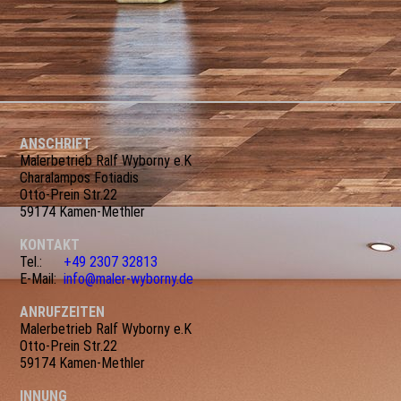
ANSCHRIFT
Malerbetrieb Ralf Wyborny e.K
Charalampos Fotiadis
Otto-Prein Str.22
59174 Kamen-Methler
KONTAKT
Tel.:
+49 2307 32813
E-Mail:
info@maler-wyborny.de
ANRUFZEITEN
Malerbetrieb Ralf Wyborny e.K
Otto-Prein Str.22
59174 Kamen-Methler
INNUNG