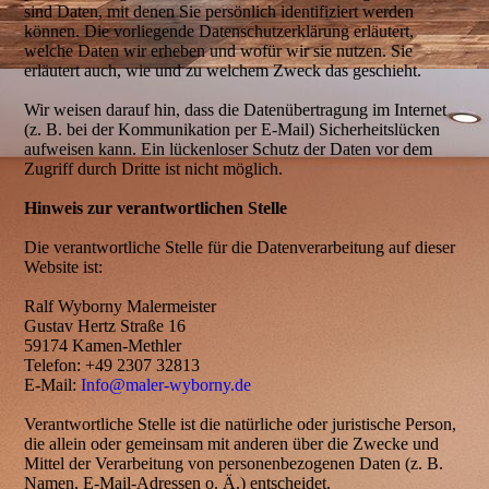
sind Daten, mit denen Sie persönlich identifiziert werden
können. Die vorliegende Datenschutzerklärung erläutert,
welche Daten wir erheben und wofür wir sie nutzen. Sie
erläutert auch, wie und zu welchem Zweck das geschieht.
Wir weisen darauf hin, dass die Datenübertragung im Internet
(z. B. bei der Kommunikation per E-Mail) Sicherheitslücken
aufweisen kann. Ein lückenloser Schutz der Daten vor dem
Zugriff durch Dritte ist nicht möglich.
Hinweis zur verantwortlichen Stelle
Die verantwortliche Stelle für die Datenverarbeitung auf dieser
Website ist:
Ralf Wyborny Malermeister
Gustav Hertz Straße 16
59174 Kamen-Methler
Telefon: +49 2307 32813
E-Mail:
Info@maler-wyborny.de
Verantwortliche Stelle ist die natürliche oder juristische Person,
die allein oder gemeinsam mit anderen über die Zwecke und
Mittel der Verarbeitung von personenbezogenen Daten (z. B.
Namen, E-Mail-Adressen o. Ä.) entscheidet.