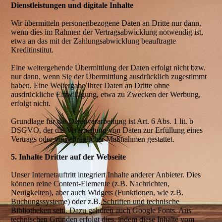
Dienstleistungen und digitale Inhalte
Wir übermitteln personenbezogene Daten an Dritte nur dann,
wenn dies im Rahmen der Vertragsabwicklung notwendig ist,
etwa an das mit der Zahlungsabwicklung beauftragte
Kreditinstitut.
Eine weitergehende Übermittlung der Daten erfolgt nicht bzw.
nur dann, wenn Sie der Übermittlung ausdrücklich zugestimmt
haben. Eine Weitergabe Ihrer Daten an Dritte ohne
ausdrückliche Einwilligung, etwa zu Zwecken der Werbung,
erfolgt nicht.
Grundlage für die Datenverarbeitung ist Art. 6 Abs. 1 lit. b
DSGVO, der die Verarbeitung von Daten zur Erfüllung eines
Vertrags oder vorvertraglicher Maßnahmen gestattet.
5. Inhalte Dritter auf der Webseite
Unser Internetauftritt integriert Inhalte anderer Anbieter. Dies
können reine Content-Elemente (z.B. Nachrichten,
Neuigkeiten), aber auch Widgets (Funktionen, wie z.B.
Buchungssysteme) oder z.B. Schriften und technische
Bibliotheken sein. Dazu gehören auch Google Fonts. Aus
technischen Gründen erfolgt dies, indem diese Inhalte vom