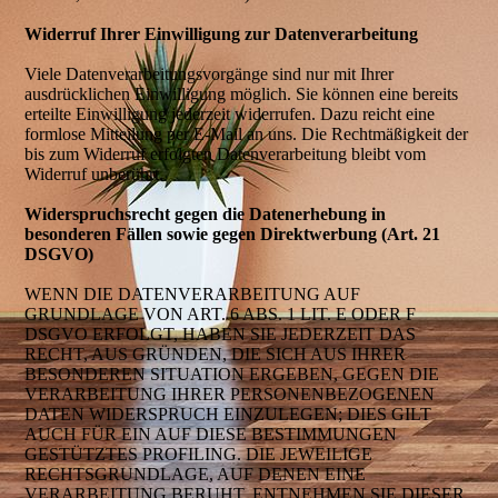
Widerruf Ihrer Einwilligung zur Datenverarbeitung
Viele Datenverarbeitungsvorgänge sind nur mit Ihrer
ausdrücklichen Einwilligung möglich. Sie können eine bereits
erteilte Einwilligung jederzeit widerrufen. Dazu reicht eine
formlose Mitteilung per E-Mail an uns. Die Rechtmäßigkeit der
bis zum Widerruf erfolgten Datenverarbeitung bleibt vom
Widerruf unberührt.
Widerspruchsrecht gegen die Datenerhebung in
besonderen Fällen sowie gegen Direktwerbung (Art. 21
DSGVO)
WENN DIE DATENVERARBEITUNG AUF
GRUNDLAGE VON ART. 6 ABS. 1 LIT. E ODER F
DSGVO ERFOLGT, HABEN SIE JEDERZEIT DAS
RECHT, AUS GRÜNDEN, DIE SICH AUS IHRER
BESONDEREN SITUATION ERGEBEN, GEGEN DIE
VERARBEITUNG IHRER PERSONENBEZOGENEN
DATEN WIDERSPRUCH EINZULEGEN; DIES GILT
AUCH FÜR EIN AUF DIESE BESTIMMUNGEN
GESTÜTZTES PROFILING. DIE JEWEILIGE
RECHTSGRUNDLAGE, AUF DENEN EINE
VERARBEITUNG BERUHT, ENTNEHMEN SIE DIESER