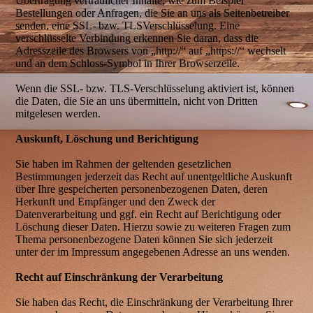
Übertragung vertraulicher Inhalte, wie zum Beispiel
Bestellungen oder Anfragen, die Sie an uns als Seitenbetreiber
senden, eine SSL- bzw. TLSVerschlüsselung. Eine
verschlüsselte Verbindung erkennen Sie daran, dass die
Adresszeile des Browsers von „http://“ auf „https://“ wechselt
und an dem Schloss-Symbol in Ihrer Browserzeile.
Wenn die SSL- bzw. TLS-Verschlüsselung aktiviert ist, können
die Daten, die Sie an uns übermitteln, nicht von Dritten
mitgelesen werden.
Auskunft, Löschung und Berichtigung
Sie haben im Rahmen der geltenden gesetzlichen
Bestimmungen jederzeit das Recht auf unentgeltliche Auskunft
über Ihre gespeicherten personenbezogenen Daten, deren
Herkunft und Empfänger und den Zweck der
Datenverarbeitung und ggf. ein Recht auf Berichtigung oder
Löschung dieser Daten. Hierzu sowie zu weiteren Fragen zum
Thema personenbezogene Daten können Sie sich jederzeit
unter der im Impressum angegebenen Adresse an uns wenden.
Recht auf Einschränkung der Verarbeitung
Sie haben das Recht, die Einschränkung der Verarbeitung Ihrer