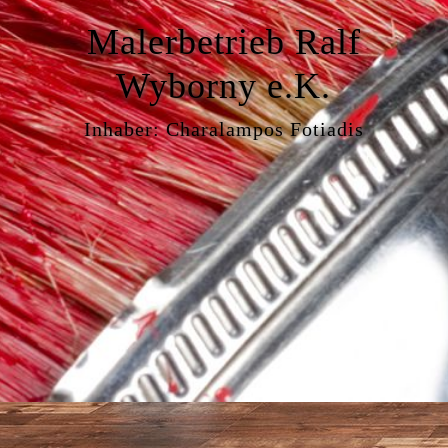
Malerbetrieb Ralf
Wyborny e.K.
Inhaber: Charalampos Fotiadis