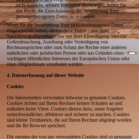
nicht feststeht, wessen Interessen überwiegen, haben Sie
das Recht, die Einschränkung der Verarbeitung Ihrer
personenbezogenen Daten zu verlangen.
Wenn Sie die Verarbeitung Ihrer personenbezogenen Daten
eingeschränkt haben, dürfen diese Daten – von ihrer
Speicherung abgesehen – nur mit Ihrer Einwilligung oder zur
Geltendmachung, Ausübung oder Verteidigung von
Rechtsansprüchen oder zum Schutz der Rechte einer anderen
natürlichen oder juristischen Person oder aus Gründen eines
wichtigen öffentlichen Interesses der Europäischen Union oder
eines Mitgliedstaats verarbeitet werden.
4. Datenerfassung auf dieser Website
Cookies
Die Internetseiten verwenden teilweise so genannte Cookies.
Cookies richten auf Ihrem Rechner keinen Schaden an und
enthalten keine Viren. Cookies dienen dazu, unser Angebot
nutzerfreundlicher, effektiver und sicherer zu machen. Cookies
sind kleine Textdateien, die auf Ihrem Rechner abgelegt werden
und die Ihr Browser speichert.
Die meisten der von uns verwendeten Cookies sind so genannte