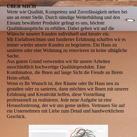
ÜBER MICH
Werte wie Qualität, Kompetenz und Zuverlässigkeit stehen bei
uns an erster Stelle. Durch ständige Weiterbildung und den
Einsatz bewährter Produkte gelingt es uns, höchste
Qualitätsansprüche zu erfüllen. Dabei gehen wir auf die
Wünsche unserer Kunden individuell und kreativ ein.
Mit Einfallsreichtum und fundierter Erfahrung schaffen wir es
immer wieder unsere Kunden zu begeistern. Ein Haus zu
sanieren oder eine Wohnung zu renovieren ist keine alltägliche
Sache.
Aus gutem Grund verwenden wir für unsere Arbeiten
ausschließlich hochwertige Qualitätsprodukte. Eine
Kombination, die Ihnen auf lange Sicht die Freude an Ihrem
Heim erhält.
Wenn es Ihr Wunsch ist, ihre Räume oder Ihr Haus neu zu
gestalten oder zu sanieren, dann möchten wir Ihnen mit unserer
Erfahrung und Kreativität helfen, diese Vorstellung
professionell zu realisieren. Jede neue Aufgabe ist eine
Herausforderung, der wir uns gerne stellen. Vertrauen Sie auf
ein Unternehmen mit Liebe zum Detail und handwerklichem
Geschick.