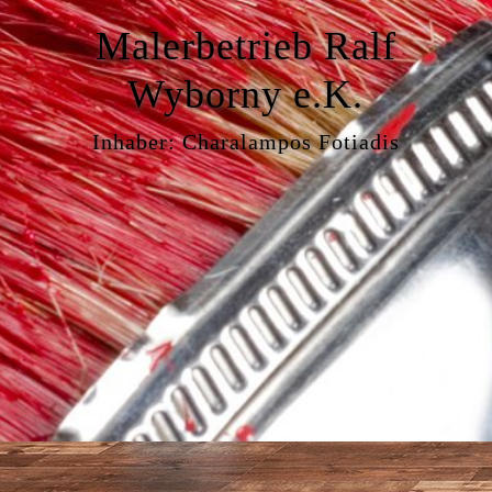
Malerbetrieb Ralf
Wyborny e.K.
Inhaber: Charalampos Fotiadis