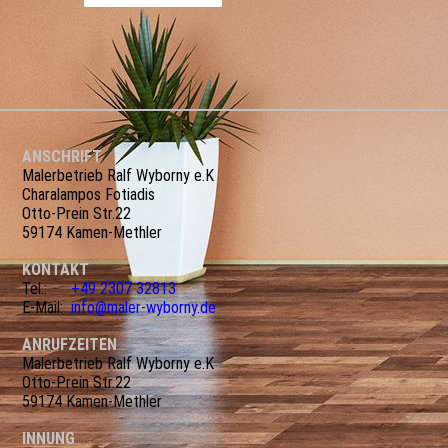
ANSCHRIFT
Malerbetrieb Ralf Wyborny e.K
Charalampos Fotiadis
Otto-Prein Str.22
59174 Kamen-Methler
KONTAKT
Tel.:
+49 2307 32813
E-Mail:
info@maler-wyborny.de
ANRUFZEITEN
Malerbetrieb Ralf Wyborny e.K
Otto-Prein Str.22
59174 Kamen-Methler
INNUNG