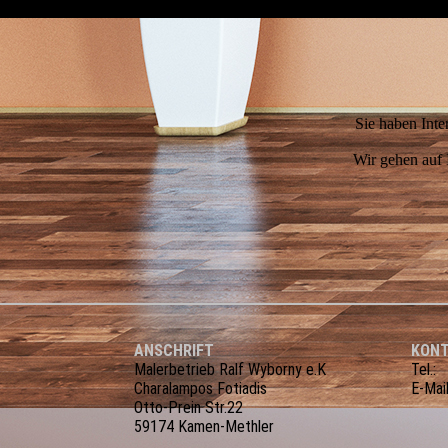
Sie haben Inte
Wir gehen auf 
ANSCHRIFT
KON
Malerbetrieb Ralf Wyborny e.K
Tel
Charalampos Fotiadis
E-Mai
Otto-Prein Str.22
59174 Kamen-Methler