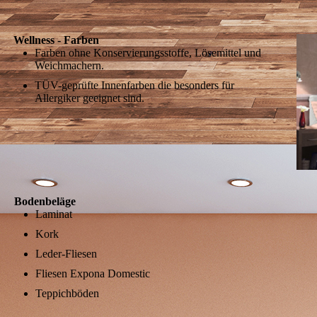
Wellness - Farben
Farben ohne Konservierungsstoffe, Lösemittel und
Weichmachern.
TÜV-geprüfte Innenfarben die besonders für
Allergiker geeignet sind.
Bodenbeläge
Laminat
Kork
Leder-Fliesen
Fliesen Expona Domestic
Teppichböden