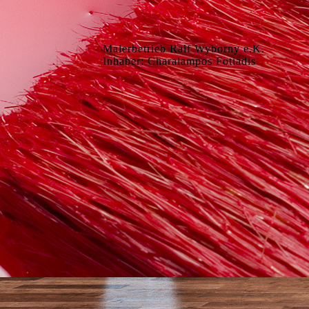
Malerbetrieb Ralf Wyborny e.K.
Inhaber: Charalampos Fotiadis