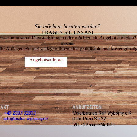
Sie möchten beraten werden?
FRAGEN SIE UNS AN!
resse an unseren Dienstleistungen oder möchten ein Angebot einholen?
uns an.
Ihr Anliegen ein und schlagen Ihnen eine praktikable und kostengünsti
Angebotsanfrage
TAKT
ANRUFZEITEN
.:
+49 2307 32813
Malerbetrieb Ralf Wyborny e.K
l:
info@maler-wyborny.de
Otto-Prein Str.22
59174 Kamen-Methler