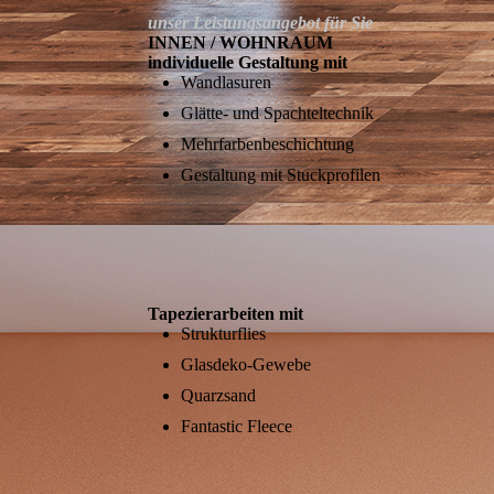
unser Leistungsangebot für Sie
INNEN / WOHNRAUM
individuelle Gestaltung mit
Wandlasuren
Glätte- und Spachteltechnik
Mehrfarbenbeschichtung
Gestaltung mit Stuckprofilen
Tapezierarbeiten mit
Strukturflies
Glasdeko-Gewebe
Quarzsand
Fantastic Fleece