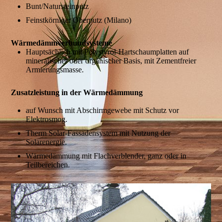
Bunt/Natursteinputz
Feinstkörniger Oberputz (Milano)
Wärmedämmverbundsysteme
Hauptsächlich mit Polystyrol-Hartschaumplatten auf
mineralischer oder organischer Basis, mit Zementfreier
Armierungsmasse.
Zusatzleistung in der Wärmedämmung
auf Wunsch mit Abschirmgewebe mit Schutz vor
Elektrosmog.
Therm Solar-Fassadensystem mit Nutzung der
Solarenergie.
Wärmedämmung mit Flachverblender, ganz oder in
Teilbereichen.