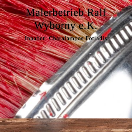
Malerbetrieb Ralf
Wyborny e.K.
Inhaber: Charalampos Fotiadis