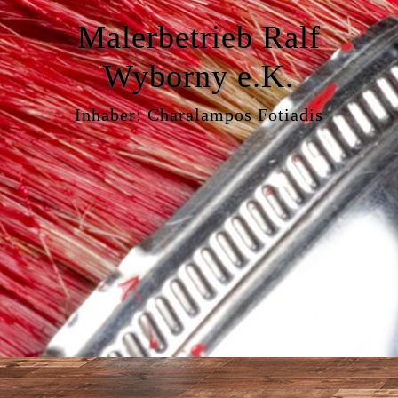
Malerbetrieb Ralf
Wyborny e.K.
Inhaber: Charalampos Fotiadis