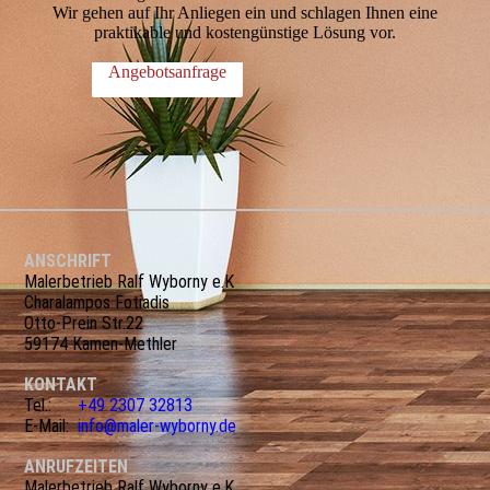
Wir gehen auf Ihr Anliegen ein und schlagen Ihnen eine
praktikable und kostengünstige Lösung vor.
Angebotsanfrage
ANSCHRIFT
Malerbetrieb Ralf Wyborny e.K
Charalampos Fotiadis
Otto-Prein Str.22
59174 Kamen-Methler
KONTAKT
Tel.:
+49 2307 32813
E-Mail:
info@maler-wyborny.de
ANRUFZEITEN
Malerbetrieb Ralf Wyborny e.K